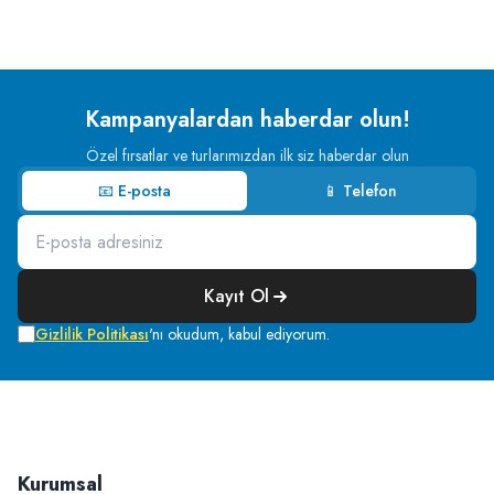
Kampanyalardan haberdar olun!
Özel fırsatlar ve turlarımızdan ilk siz haberdar olun
📧 E-posta
📱 Telefon
Kayıt Ol
Gizlilik Politikası
'nı okudum, kabul ediyorum.
Kurumsal