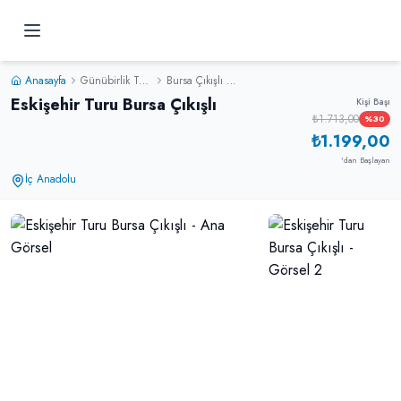
Anasayfa
Günübirlik Turlar
Bursa Çıkışlı Turlar
Eskişehir Turu Bursa Çıkışlı
Kişi Başı
₺1.713,00
%
30
₺1.199,00
'dan Başlayan
İç Anadolu