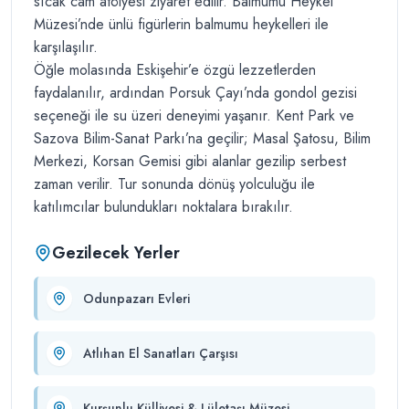
sıcak cam atölyesi ziyaret edilir. Balmumu Heykel
Müzesi’nde ünlü figürlerin balmumu heykelleri ile
karşılaşılır.
Öğle molasında Eskişehir’e özgü lezzetlerden
faydalanılır, ardından Porsuk Çayı’nda gondol gezisi
seçeneği ile su üzeri deneyimi yaşanır. Kent Park ve
Sazova Bilim-Sanat Parkı’na geçilir; Masal Şatosu, Bilim
Merkezi, Korsan Gemisi gibi alanlar gezilip serbest
zaman verilir. Tur sonunda dönüş yolculuğu ile
katılımcılar bulundukları noktalara bırakılır.
Gezilecek Yerler
Odunpazarı Evleri
Atlıhan El Sanatları Çarşısı
Kurşunlu Külliyesi & Lületaşı Müzesi