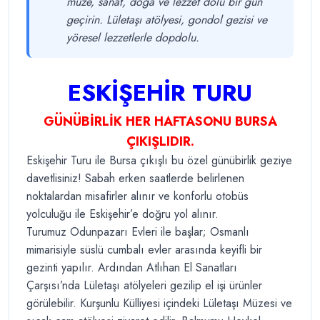
müze, sanat, doğa ve lezzet dolu bir gün
geçirin. Lületaşı atölyesi, gondol gezisi ve
yöresel lezzetlerle dopdolu.
ESKİŞEHİR TURU
GÜNÜBİRLİK HER HAFTASONU BURSA
ÇIKIŞLIDIR.
Eskişehir Turu ile Bursa çıkışlı bu özel günübirlik geziye
davetlisiniz! Sabah erken saatlerde belirlenen
noktalardan misafirler alınır ve konforlu otobüs
yolculuğu ile Eskişehir’e doğru yol alınır.
Turumuz Odunpazarı Evleri ile başlar; Osmanlı
mimarisiyle süslü cumbalı evler arasında keyifli bir
gezinti yapılır. Ardından Atlıhan El Sanatları
Çarşısı’nda Lületaşı atölyeleri gezilip el işi ürünler
görülebilir. Kurşunlu Külliyesi içindeki Lületaşı Müzesi ve