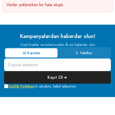
Veriler yüklenirken bir hata oluştu
Kampanyalardan haberdar olun!
Özel fırsatlar ve turlarımızdan ilk siz haberdar olun
📧 E-posta
📱 Telefon
Kayıt Ol
Gizlilik Politikası
'nı okudum, kabul ediyorum.