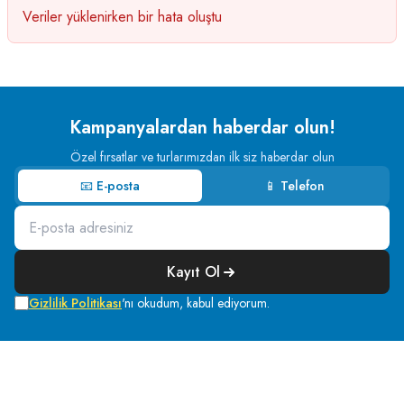
Veriler yüklenirken bir hata oluştu
Kampanyalardan haberdar olun!
Özel fırsatlar ve turlarımızdan ilk siz haberdar olun
📧 E-posta
📱 Telefon
Kayıt Ol
Gizlilik Politikası
'nı okudum, kabul ediyorum.