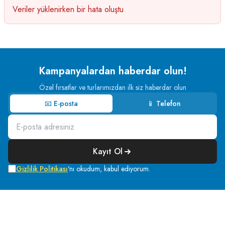
Veriler yüklenirken bir hata oluştu
Kampanyalardan haberdar olun!
Özel fırsatlar ve turlarımızdan ilk siz haberdar olun
📧 E-posta
📱 Telefon
Kayıt Ol
Gizlilik Politikası
'nı okudum, kabul ediyorum.