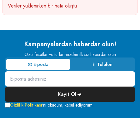
Veriler yüklenirken bir hata oluştu
Kampanyalardan haberdar olun!
Özel fırsatlar ve turlarımızdan ilk siz haberdar olun
📧 E-posta
📱 Telefon
Kayıt Ol
Gizlilik Politikası
'nı okudum, kabul ediyorum.