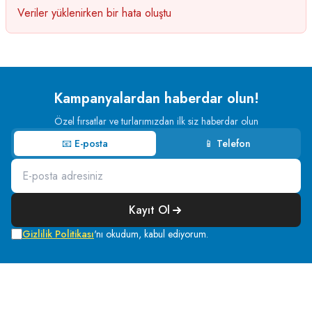
Veriler yüklenirken bir hata oluştu
Kampanyalardan haberdar olun!
Özel fırsatlar ve turlarımızdan ilk siz haberdar olun
📧 E-posta
📱 Telefon
Kayıt Ol
Gizlilik Politikası
'nı okudum, kabul ediyorum.